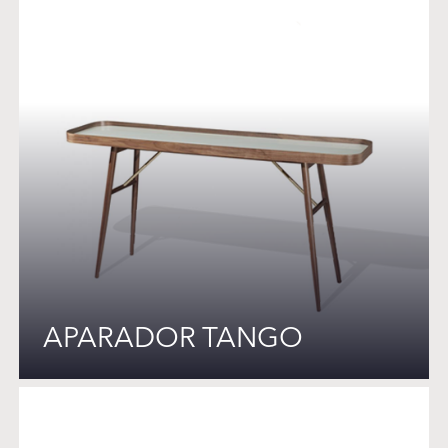
APARADOR TANGO