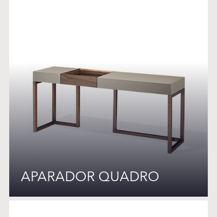
APARADOR QUADRO