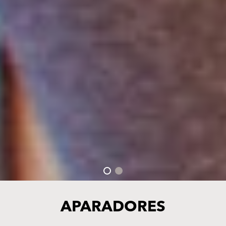
APARADORES