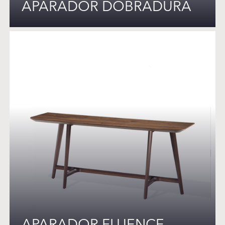
APARADOR DOBRADURA