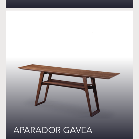
APARADOR GAVEA