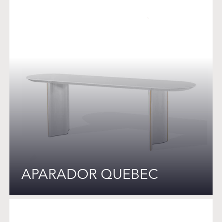
APARADOR QUEBEC