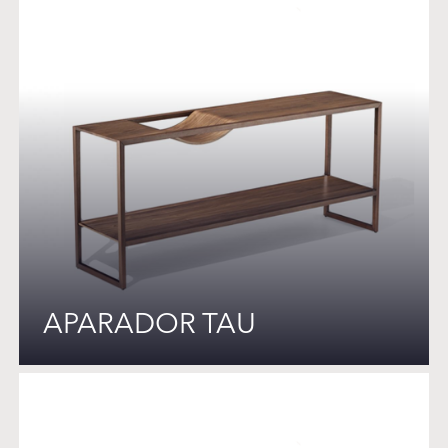
APARADOR TAU