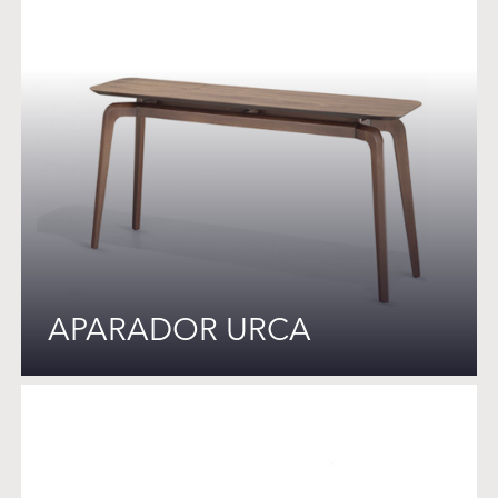
APARADOR URCA